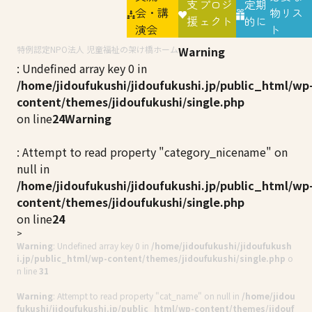
支
プロジ
定期
会・講
物リス
援
ェクト
的に
演会
ト
特例認定NPO法人 児童福祉の架け橋ホーム
Warning
: Undefined array key 0 in
/home/jidoufukushi/jidoufukushi.jp/public_html/wp
content/themes/jidoufukushi/single.php
on line
24
Warning
: Attempt to read property "category_nicename" on
null in
/home/jidoufukushi/jidoufukushi.jp/public_html/wp
content/themes/jidoufukushi/single.php
on line
24
Warning
: Undefined array key 0 in
/home/jidoufukushi/jidoufukush
i.jp/public_html/wp-content/themes/jidoufukushi/single.php
o
n line
31
Warning
: Attempt to read property "cat_name" on null in
/home/jidou
fukushi/jidoufukushi.jp/public_html/wp-content/themes/jidouf