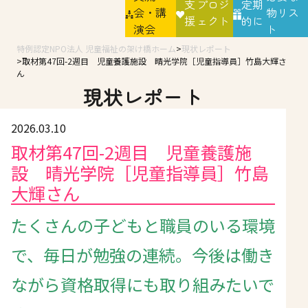
支
プロジ
定期
会・講
物リス
援
ェクト
的に
演会
ト
特例認定NPO法人 児童福祉の架け橋ホーム
現状レポート
取材第47回-2週目 児童養護施設 晴光学院［児童指導員］竹島大輝さ
ん
現状レポート
2026.03.10
取材第47回-2週目 児童養護施
設 晴光学院［児童指導員］竹島
大輝さん
たくさんの子どもと職員のいる環境
で、毎日が勉強の連続。今後は働き
ながら資格取得にも取り組みたいで