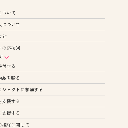
について
人について
など
トの応援団
方
寄付する
物品を贈る
ロジェクトに参加する
を支援する
を支援する
の控除に関して