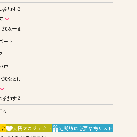
に参加する
方
祉施設一覧
ポート
ス
の声
祉施設とは
に参加する
する
演会
支援
プロジェクト
定期的に
必要な物リスト