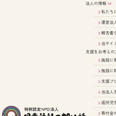
法人の情報
私たち
運営法
報告書
当サイ
支援をお考えの
施設に
施設に
支援プ
当法人
退所児
寄付金