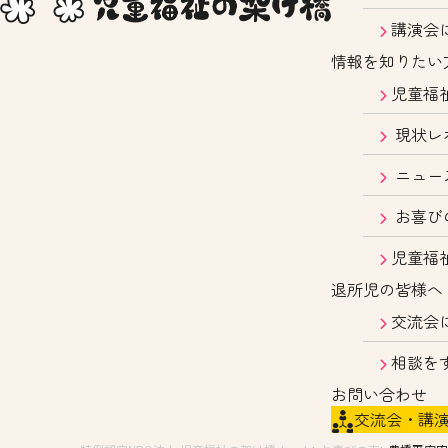
講演会
情報を知りたい
児童福
現状レ
ニュー
お喜び
児童福
退所児の皆様へ
交流会
相談を
お問い合わせ
交流会・講