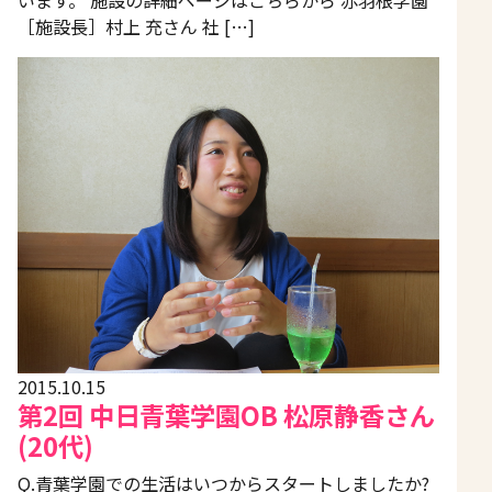
います。 施設の詳細ページはこちらから 赤羽根学園
［施設長］村上 充さん 社 […]
2015.10.15
第2回 中日青葉学園OB 松原静香さん
(20代)
Q.青葉学園での生活はいつからスタートしましたか?