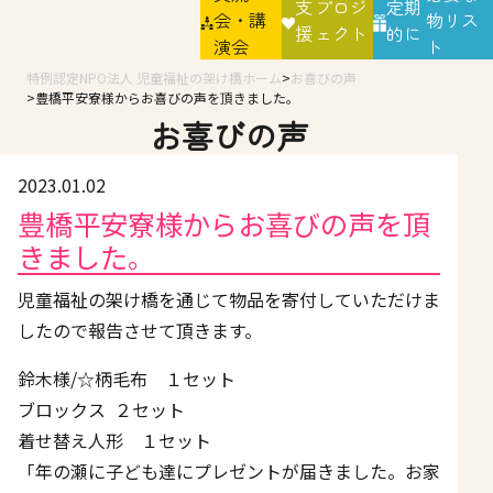
支
プロジ
定期
会・講
物リス
援
ェクト
的に
演会
ト
特例認定NPO法人 児童福祉の架け橋ホーム
お喜びの声
豊橋平安寮様からお喜びの声を頂きました。
お喜びの声
2023.01.02
豊橋平安寮様からお喜びの声を頂
きました。
児童福祉の架け橋を通じて物品を寄付していただけま
したので報告させて頂きます。
鈴木様/☆柄毛布 １セット
ブロックス ２セット
着せ替え人形 １セット
「年の瀬に子ども達にプレゼントが届きました。お家