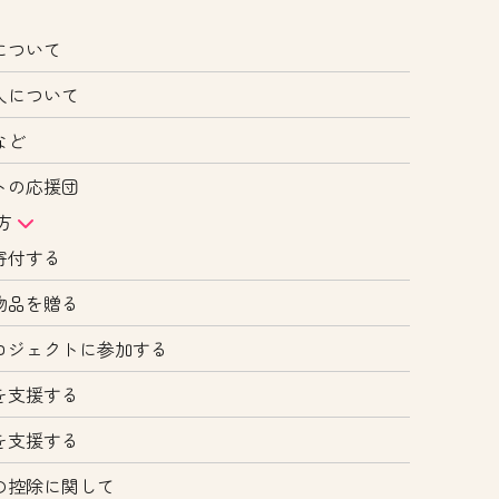
について
人について
など
トの応援団
方
寄付する
物品を贈る
ロジェクトに参加する
を支援する
を支援する
の控除に関して