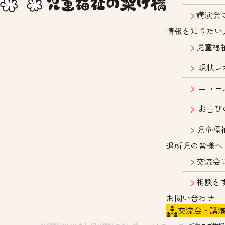
講演会
情報を知りたい
児童福
現状レ
ニュー
お喜び
児童福
退所児の皆様へ
交流会
相談を
お問い合わせ
交流会・講