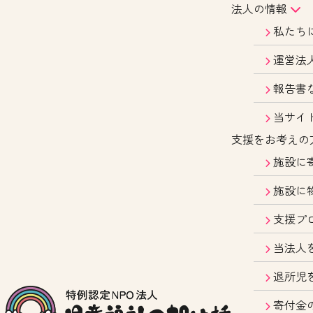
法人の情報
私たち
運営法
報告書
当サイ
支援をお考えの
施設に
施設に
支援プ
当法人
退所児
寄付金