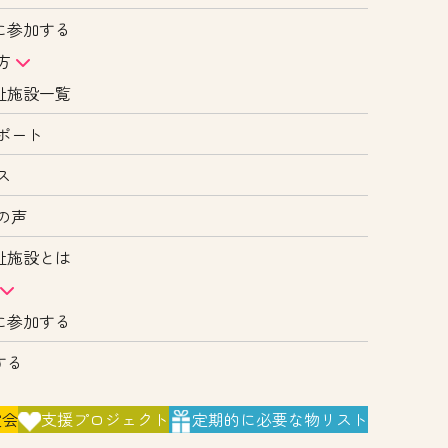
に参加する
方
祉施設一覧
ポート
ス
の声
祉施設とは
に参加する
する
演会
支援
プロジェクト
定期的に
必要な物リスト