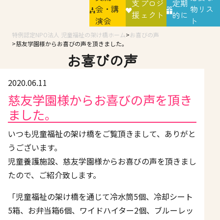
支
プロジ
定期
会・講
物リス
援
ェクト
的に
演会
ト
特例認定NPO法人 児童福祉の架け橋ホーム
お喜びの声
慈友学園様からお喜びの声を頂きました。
お喜びの声
2020.06.11
慈友学園様からお喜びの声を頂き
ました。
いつも児童福祉の架け橋をご覧頂きまして、ありがと
うございます。
児童養護施設、慈友学園様からお喜びの声を頂きまし
たので、ご紹介致します。
「児童福祉の架け橋を通じて冷水筒5個、冷却シート
5箱、お弁当箱6個、ワイドハイター2個、ブルーレッ