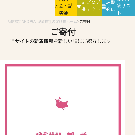
支
プロジ
定期
会・講
物リス
援
ェクト
的に
演会
ト
特例認定NPO法人 児童福祉の架け橋ホーム
ご寄付
ご寄付
当サイトの新着情報を新しい順にご紹介します。