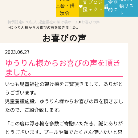
支
プロジ
定期
会・講
物リス
援
ェクト
的に
演会
ト
特例認定NPO法人 児童福祉の架け橋ホーム
お喜びの声
ゆうりん様からお喜びの声を頂きました。
お喜びの声
2023.06.27
ゆうりん様からお喜びの声を頂き
ました。
いつも児童福祉の架け橋をご覧頂きまして、ありがと
うございます。
児童養護施設、ゆうりん様からお喜びの声を頂きまし
たので、ご紹介致します。
「この度は浮き輪を多数ご寄贈いただき、誠にありが
とうございます。プールや海でたくさん使いたいと思