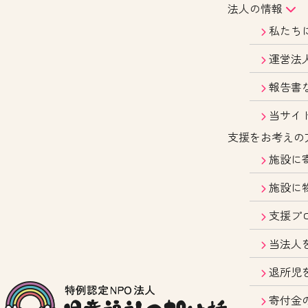
法人の情報
私たち
運営法
報告書
当サイ
支援をお考えの
施設に
施設に
支援プ
当法人
退所児
寄付金