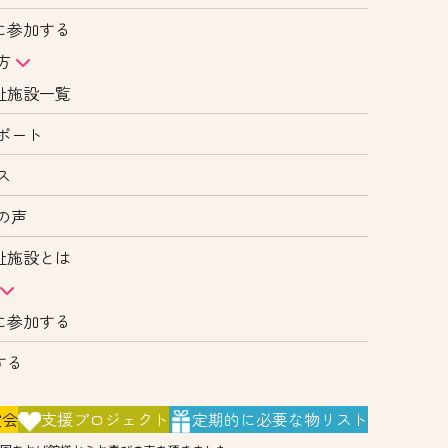
に参加する
方
祉施設一覧
ポート
ス
の声
祉施設とは
に参加する
する
演会
支援
プロジェクト
定期的に
必要な物リスト