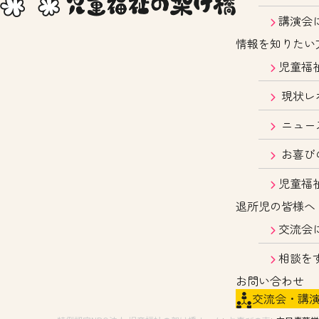
講演会
情報を知りたい
児童福
現状レ
ニュー
お喜び
児童福
退所児の皆様へ
交流会
相談を
お問い合わせ
交流会・講