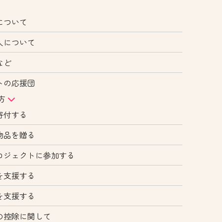
について
人について
など
トの応援団
方
寄付する
物品を贈る
ロジェクトに参加する
を支援する
を支援する
の控除に関して