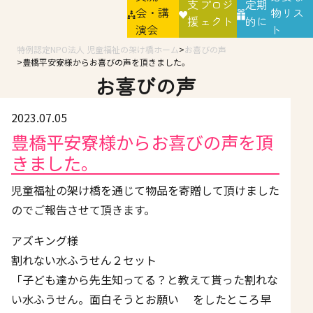
支
プロジ
定期
会・講
物リス
援
ェクト
的に
演会
ト
特例認定NPO法人 児童福祉の架け橋ホーム
お喜びの声
豊橋平安寮様からお喜びの声を頂きました。
お喜びの声
2023.07.05
豊橋平安寮様からお喜びの声を頂
きました。
児童福祉の架け橋を通じて物品を寄贈して頂けました
のでご報告させて頂きます。
アズキング様
割れない水ふうせん２セット
「子ども達から先生知ってる？と教えて貰った割れな
い水ふうせん。面白そうとお願い をしたところ早