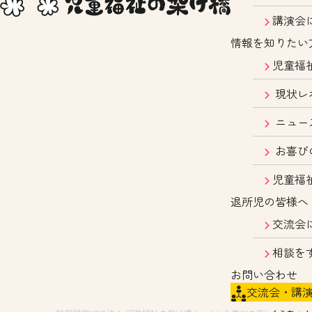
講演会
情報を知りたい
児童福
現状レ
ニュー
お喜び
児童福
退所児の皆様へ
交流会
相談を
お問い合わせ
交流会・講