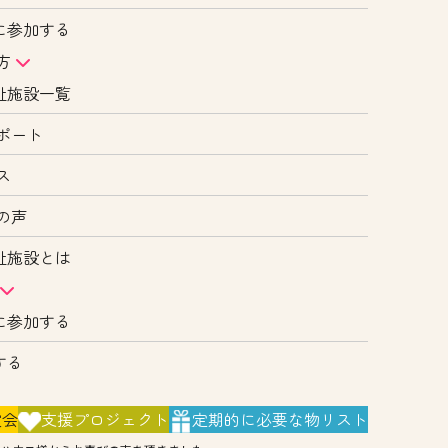
に参加する
方
祉施設一覧
ポート
ス
の声
祉施設とは
に参加する
する
演会
支援
プロジェクト
定期的に
必要な物リスト