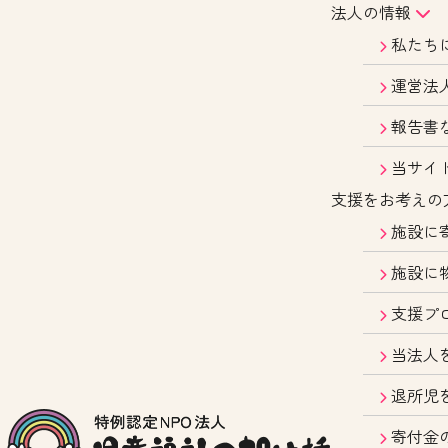
法人の情報
私たち
運営法
報告書
当サイ
支援をお考えの
施設に
施設に
支援プ
当法人
退所児
寄付金