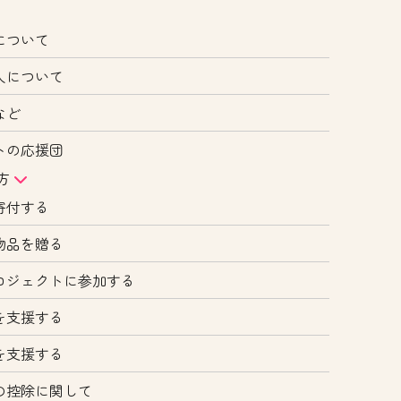
について
人について
など
トの応援団
方
寄付する
物品を贈る
ロジェクトに参加する
を支援する
を支援する
の控除に関して