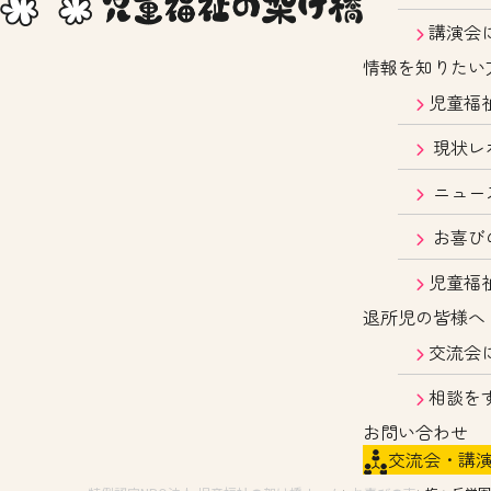
講演会
情報を知りたい
児童福
現状レ
ニュー
お喜び
児童福
退所児の皆様へ
交流会
相談を
お問い合わせ
交流会・講