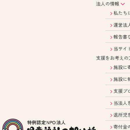
法人の情報
私たち
運営法
報告書
当サイ
支援をお考えの
施設に
施設に
支援プ
当法人
退所児
寄付金