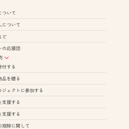
について
人について
など
トの応援団
方
寄付する
物品を贈る
ロジェクトに参加する
を支援する
を支援する
の控除に関して