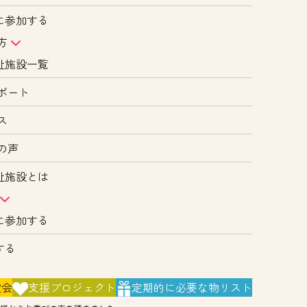
に参加する
方
祉施設一覧
ポート
ス
の声
祉施設とは
に参加する
する
演会
支援
プロジェクト
定期的に
必要な物リスト