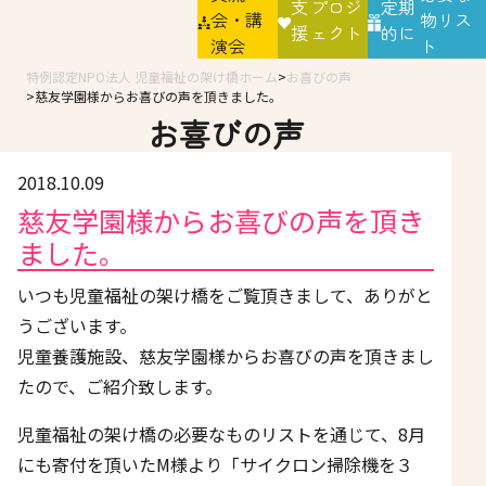
支
プロジ
定期
会・講
物リス
援
ェクト
的に
演会
ト
特例認定NPO法人 児童福祉の架け橋ホーム
お喜びの声
慈友学園様からお喜びの声を頂きました。
お喜びの声
2018.10.09
慈友学園様からお喜びの声を頂き
ました。
いつも児童福祉の架け橋をご覧頂きまして、ありがと
うございます。
児童養護施設、慈友学園様からお喜びの声を頂きまし
たので、ご紹介致します。
児童福祉の架け橋の必要なものリストを通じて、
8
月
にも寄付を頂いた
M
様より「サイクロン掃除機を３