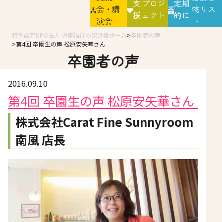
支
プロジ
定期
会・講
物リス
援
ェクト
的に
演会
ト
特例認定NPO法人 児童福祉の架け橋ホーム
卒園者の声
第4回 卒園生の声 松原安矢華さん
卒園者の声
2016.09.10
第4回 卒園生の声 松原安矢華さん
株式会社Carat Fine Sunnyroom
南風 店長