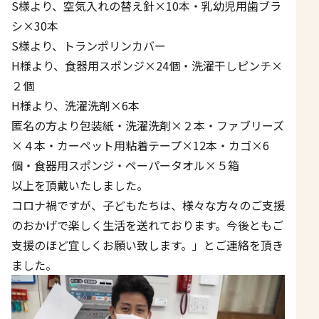
S様より、空気入れの替え針×10本・乳幼児用歯ブラ
シ×30本
S様より、トランポリンカバー
H様より、食器用スポンジ×24個・洗濯干しピンチ×
２個
H様より、洗濯洗剤×6本
匿名の方より包装紙・洗濯洗剤×２本・ファブリーズ
×４本・カーペット用粘着テープ×12本・カゴ×6
個・食器用スポンジ・ペーパータオル×５箱
以上を頂戴いたしました。
コロナ禍ですが、子どもたちは、様々な方々のご支援
のおかげで楽しく生活を送れております。今後ともご
支援のほど宜しくお願い致します。」とご連絡を頂き
ました。