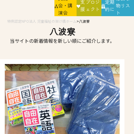
支
プロジ
定期
会・講
物リス
援
ェクト
的に
演会
ト
特例認定NPO法人 児童福祉の架け橋ホーム
八波寮
八波寮
当サイトの新着情報を新しい順にご紹介します。