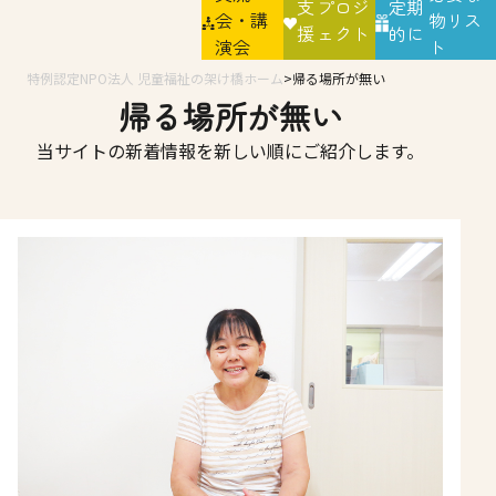
支
プロジ
定期
会・講
物リス
援
ェクト
的に
演会
ト
特例認定NPO法人 児童福祉の架け橋ホーム
帰る場所が無い
帰る場所が無い
当サイトの新着情報を新しい順にご紹介します。