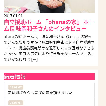
2017.01.01
自立援助ホーム 『ohanaの家』 ホー
ム長 味岡和子さんのインタビュー
ohanaの家 ホーム長 味岡和子さん Q.ohanaの家っ
てどんな場所ですか？岐阜県羽島市にある自立援助ホ
ームで、児童養護施設等を退所した自立困難な子ども
たちや、家庭の事情により行き場を失い一人で生活し
ていかなければ […]
新着情報
26.08.07
竜陽園様からお喜びの声を頂きました
26.08.07