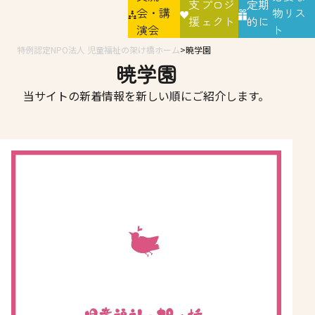
支
プロジ
定期
会・講
物リス
援
ェクト
的に
演会
ト
特例認定NPO法人 児童福祉の架け橋ホーム
暁学園
暁学園
当サイトの新着情報を新しい順にご紹介します。