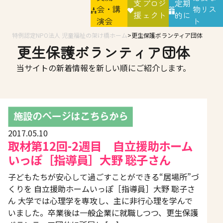
支
プロジ
定期
会・講
物リス
援
ェクト
的に
演会
ト
特例認定NPO法人 児童福祉の架け橋ホーム
更生保護ボランティア団体
更生保護ボランティア団体
当サイトの新着情報を新しい順にご紹介します。
2017.05.10
取材第12回-2週目 自立援助ホーム
いっぽ［指導員］大野 聡子さん
子どもたちが安心して過ごすことができる“居場所”づ
くりを 自立援助ホームいっぽ［指導員］大野 聡子さ
ん 大学では心理学を専攻し、主に非行心理を学んで
いました。卒業後は一般企業に就職しつつ、更生保護