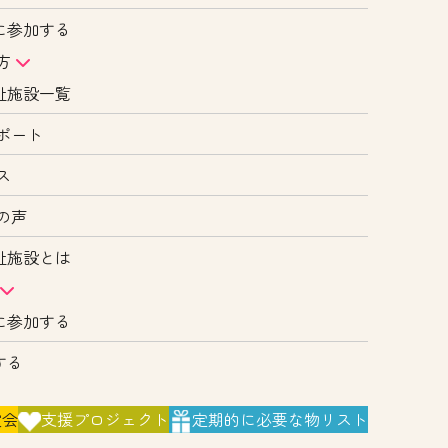
に参加する
方
祉施設一覧
ポート
ス
の声
祉施設とは
に参加する
する
演会
支援
プロジェクト
定期的に
必要な物リスト