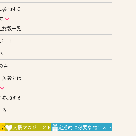
に参加する
方
祉施設一覧
ポート
ス
の声
祉施設とは
に参加する
する
演会
支援
プロジェクト
定期的に
必要な物リスト