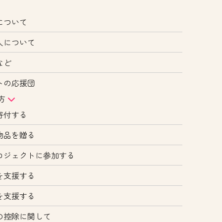
について
人について
など
トの応援団
方
寄付する
物品を贈る
ロジェクトに参加する
を支援する
を支援する
の控除に関して