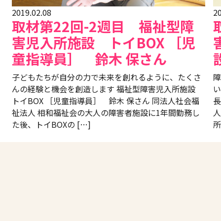
2019.02.08
20
取材第22回-2週目 福祉型障
害児入所施設 トイBOX ［児
童指導員］ 鈴木 保さん
子どもたちが自分の力で未来を創れるように、たくさ
障
んの経験と機会を創造します 福祉型障害児入所施設
い
トイBOX ［児童指導員］ 鈴木 保さん 同法人社会福
長
祉法人 相和福祉会の大人の障害者施設に1年間勤務し
人
た後、トイBOXの […]
所