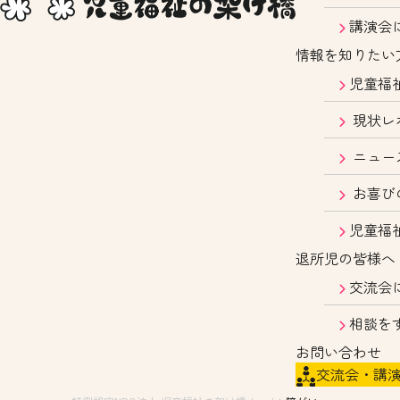
講演会
情報を知りたい
児童福
現状レ
ニュー
お喜び
児童福
退所児の皆様へ
交流会
相談を
お問い合わせ
交流会・講