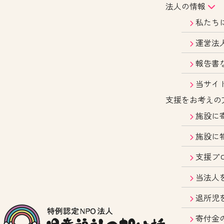
法人の情報
私たち
運営法
報告書
当サイ
支援をお考えの
施設に
施設に
支援プ
当法人
退所児
寄付金