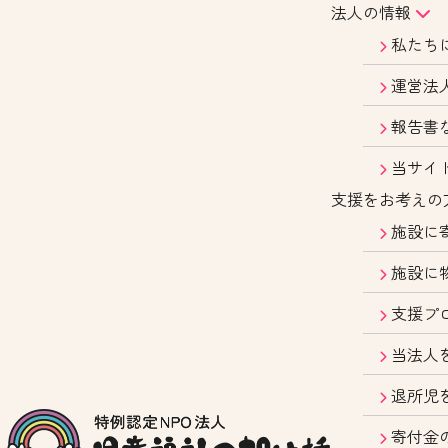
法人の情報
私たち
運営法
報告書
当サイ
支援をお考えの
施設に
施設に
支援プ
当法人
退所児
寄付金