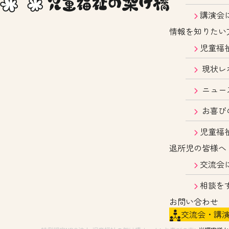
講演会
情報を知りたい
児童福
現状レ
ニュー
お喜び
児童福
退所児の皆様へ
交流会
相談を
お問い合わせ
交流会・講