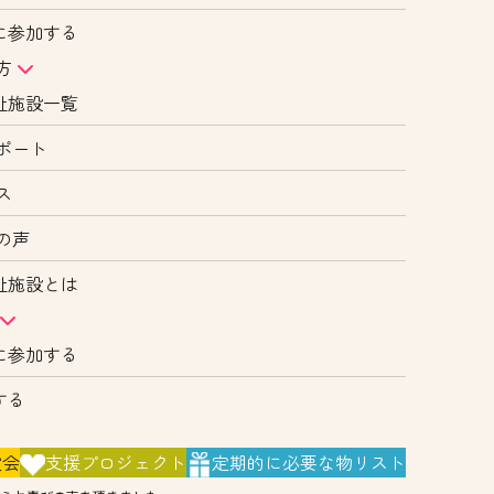
に参加する
方
祉施設一覧
ポート
ス
の声
祉施設とは
に参加する
する
演会
支援
プロジェクト
定期的に
必要な物リスト