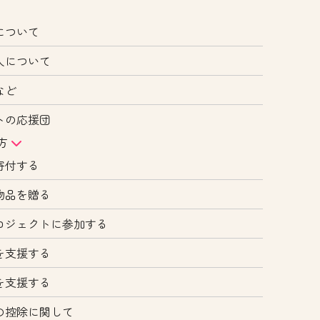
について
人について
など
トの応援団
方
寄付する
物品を贈る
ロジェクトに参加する
を支援する
を支援する
の控除に関して