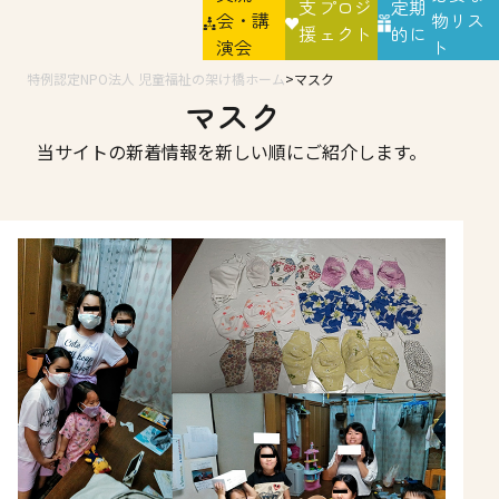
支
プロジ
定期
会・講
物リス
援
ェクト
的に
演会
ト
特例認定NPO法人 児童福祉の架け橋ホーム
マスク
マスク
当サイトの新着情報を新しい順にご紹介します。