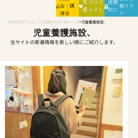
支
プロジ
定期
会・講
物リス
援
ェクト
的に
演会
ト
特例認定NPO法人 児童福祉の架け橋ホーム
児童養護施設、
児童養護施設、
当サイトの新着情報を新しい順にご紹介します。