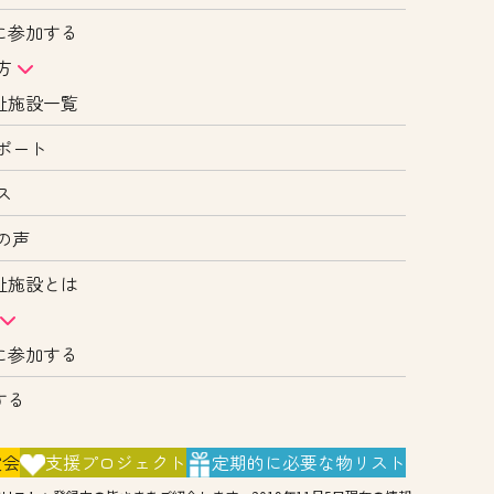
に参加する
方
祉施設一覧
ポート
ス
の声
祉施設とは
に参加する
する
演会
支援
プロジェクト
定期的に
必要な物リスト