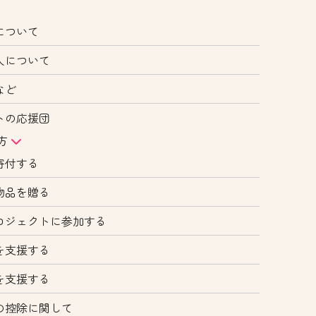
について
人について
など
トの応援団
方
寄付する
物品を贈る
ロジェクトに参加する
を支援する
を支援する
の控除に関して