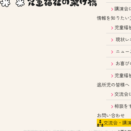
講演会
情報を知りたい
児童福
現状レ
ニュー
お喜び
児童福
退所児の皆様へ
交流会
相談を
お問い合わせ
交流会・講