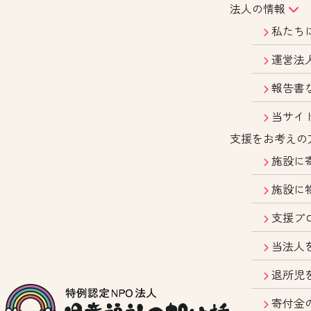
法人の情報
私たち
運営法
報告書
当サイ
支援をお考えの
施設に
施設に
支援プ
当法人
退所児
寄付金