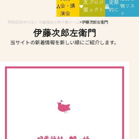
支
プロジ
定期
会・講
物リス
援
ェクト
的に
演会
ト
特例認定NPO法人 児童福祉の架け橋ホーム
伊藤次郎左衛門
伊藤次郎左衛門
当サイトの新着情報を新しい順にご紹介します。