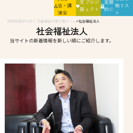
支
プロジ
定期
会・講
物リス
援
ェクト
的に
演会
ト
特例認定NPO法人 児童福祉の架け橋ホーム
社会福祉法人
社会福祉法人
当サイトの新着情報を新しい順にご紹介します。